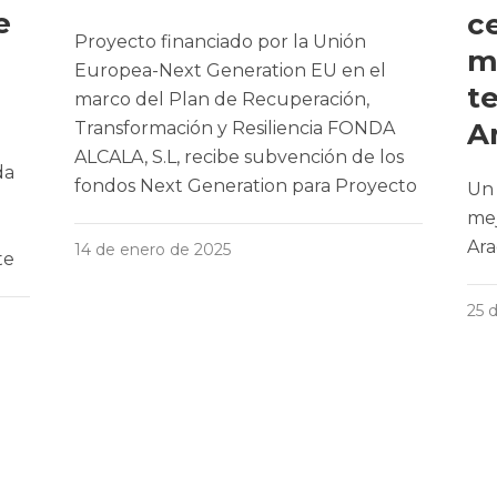
e
c
Proyecto financiado por la Unión
m
Europea-Next Generation EU en el
t
marco del Plan de Recuperación,
A
Transformación y Resiliencia FONDA
ALCALA, S.L, recibe subvención de los
da
fondos Next Generation para Proyecto
Un 
mej
Ar
14 de enero de 2025
te
25 