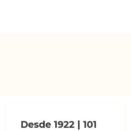
Mucho más que
gastronomía
Ignacio Alcalá
NOSOTROS
Desde 1922 | 101