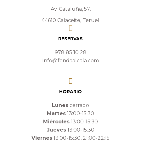
RECETAS TRADICIONALES
Av. Cataluña, 57,
ALGUNAS DE
44610 Calaceite, Teruel
NUESTRAS
ELABORACIONES
RESERVAS
CENTENARIAS
978 85 10 28
Info@fondaalcala.com
Ternasco de Aragón
HORARIO
Con una cocción a fuego lento
Lunes
cerrado
Martes
13:00-15:30
Miércoles
13:00-15:30
Les Perdius de Picasso
Jueves
13:00-15:30
Perdiz guisada con ceps y crujientes patatas chips
Viernes
13:00-15:30, 21:00-22:15