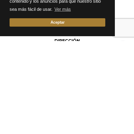
contenido y los anuncios para que nuestro sitio
sea más fácil de usar.
Ver más
Aceptar
DIRECCIÓN
Av. Cataluña, 57,
44610 Calaceite, Teruel
RESERVAS
978 85 10 28
Info@fondaalcala.com
HORARIO