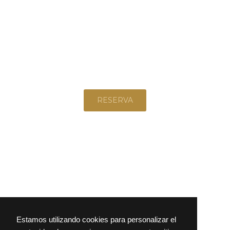
RESERVA
O LLÁMANOS AL 978 85 10 28
Estamos utilizando cookies para personalizar el