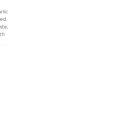
rlic
ed.
ste,
th